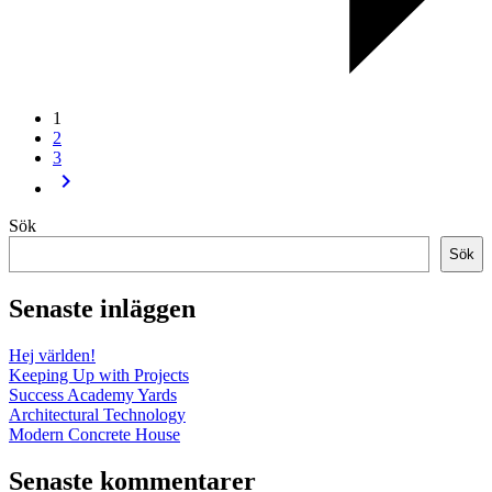
1
2
3
keyboard_arrow_right
Sök
Sök
Senaste inläggen
Hej världen!
Keeping Up with Projects
Success Academy Yards
Architectural Technology
Modern Concrete House
Senaste kommentarer